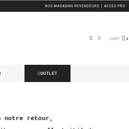
NOS MAGASINS REVENDEURS
ACCÈS PRO
CART
OUTLET
R
ès notre retour,