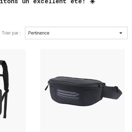
itons un excellent été! ☀️

Trier par :
Pertinence