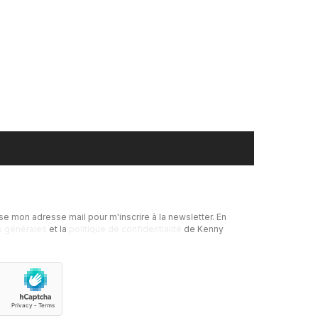
se mon adresse mail pour m'inscrire à la newsletter.
En
s générales
et la
politique de confidentialité
de Kenny