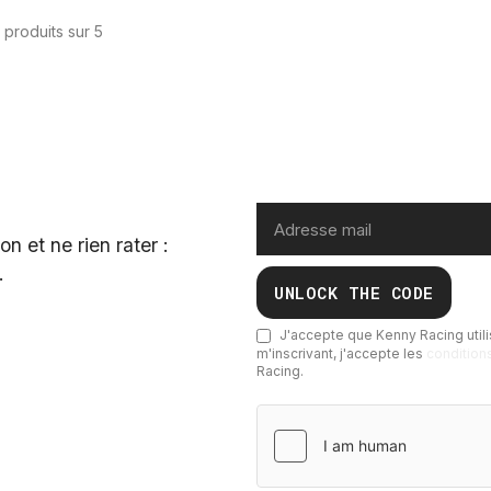
 produits sur 5
n et ne rien rater :
.
UNLOCK THE CODE
J'accepte que Kenny Racing utili
m'inscrivant, j'accepte
les
condition
Racing.