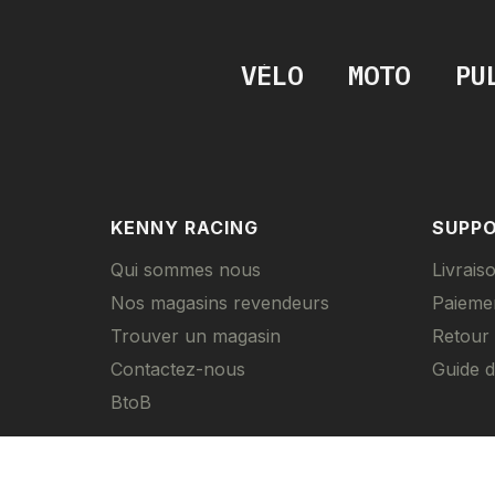
VÉLO
MOTO
PU
KENNY RACING
SUPP
Qui sommes nous
Livrais
Nos magasins revendeurs
Paieme
Trouver un magasin
Retour
Contactez-nous
Guide de
BtoB