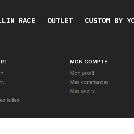
LLIN RACE
OUTLET
CUSTOM BY Y
ORT
MON COMPTE
on
Mon profil
nt
Mes commandes
Mes avoirs
s tailles