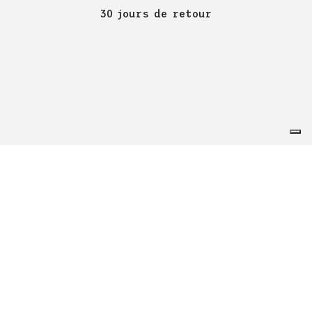
30 jours de retour
KENNY RACING
SUPPORT
MON COMPTE
Conditions d'utilisation du site
Conditions Générales