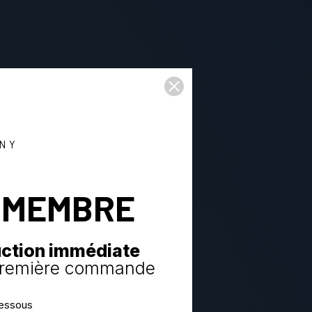
NY
 MEMBRE
uction immédiate
 première commande
dessous