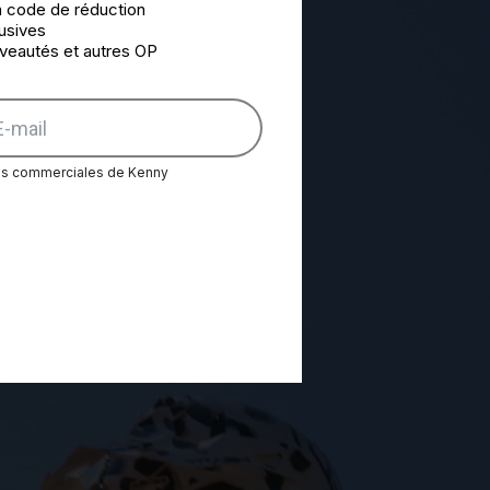
n code de réduction
lusives
uveautés et autres OP
res commerciales de Kenny