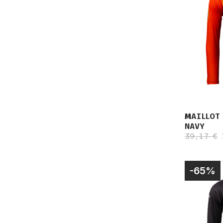
MAILLOT
NAVY
39,17 €
-65%