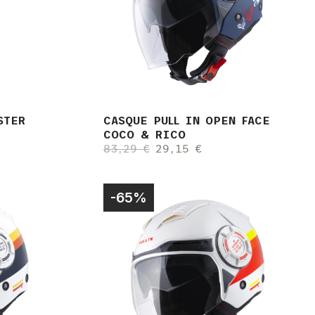
STER
CASQUE PULL IN OPEN FACE
COCO & RICO
83,29 €
29,15 €
-65%