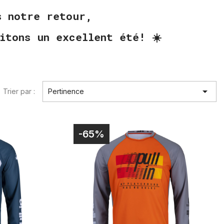
ès notre retour,
itons un excellent été! ☀️

Trier par :
Pertinence
-65%