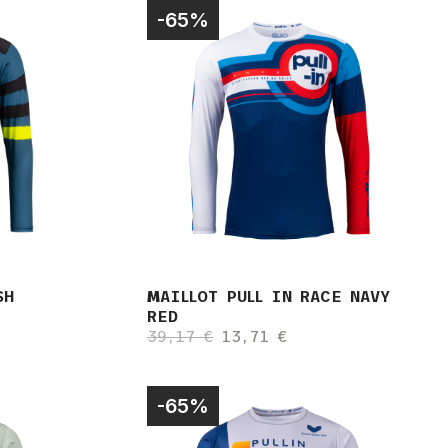
-65%
SH
MAILLOT PULL IN RACE NAVY
RED
39,17 €
13,71 €
-65%