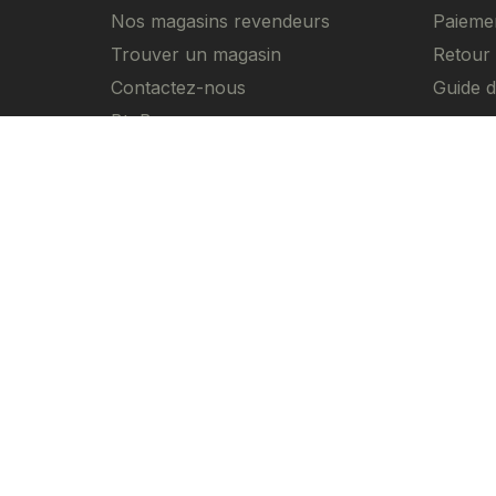
Nos magasins revendeurs
Paieme
Trouver un magasin
Retour
Contactez-nous
Guide de
BtoB
© 2025 Kenny Racing et Pull-In Race, Inc. To
Conditions d'utilisation du site
Conditions Gé