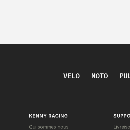
VÉLO
MOTO
PU
KENNY RACING
SUPP
Qui sommes nous
Livrais