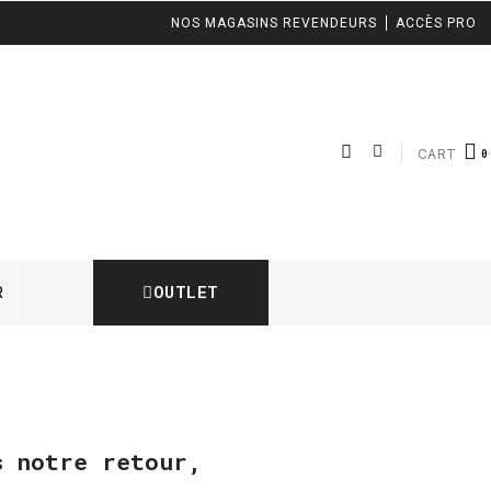
NOS MAGASINS REVENDEURS
ACCÈS PRO
CART
OUTLET
R
ès notre retour,