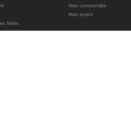
nt
Mes commandes
Mes avoirs
s tailles
us droits réservés
. Ride hard. Stay safe.
nérales
Mentions Légales
Politique de confidentialité et