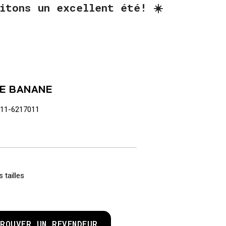
itons un excellent été! ☀️
E BANANE
11-6217011
 tailles
ROUVER UN REVENDEUR