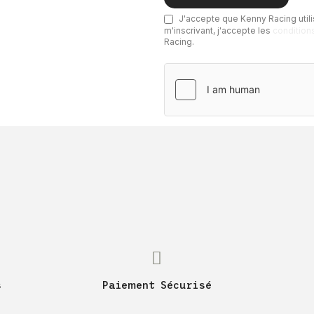
J'accepte que Kenny Racing utili
m'inscrivant, j'accepte
les
condition
Racing.
s
Paiement Sécurisé