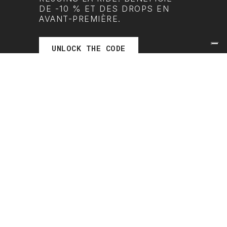
DE -10 % ET DES DROPS EN
AVANT-PREMIÈRE.
UNLOCK THE CODE
SUIS LA RIDE
 de gestion des cookies