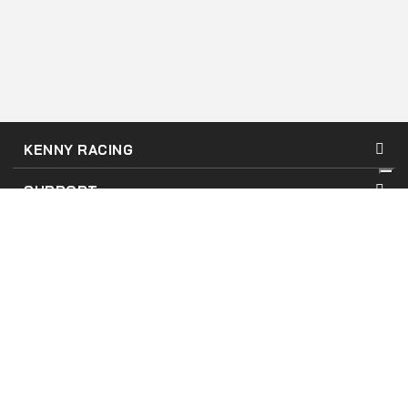
KENNY RACING
SUPPORT
MON COMPTE
Conditions d'utilisation du site
Conditions Générales
Mentions Légales
Politique de confidentialité & cookies