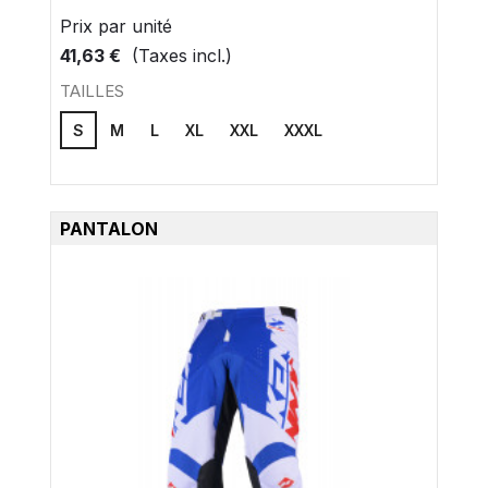
Prix ​​par unité
41,63 €
(Taxes incl.)
TAILLES
S
M
L
XL
XXL
XXXL
PANTALON