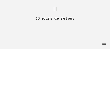
30 jours de retour
KENNY RACING
SUPPORT
MON COMPTE