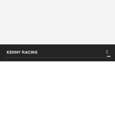
KENNY RACING
SUPPORT
MON COMPTE
Conditions d'utilisation du site
Conditions Générales
Mentions Légales
Politique de confidentialité & cookies