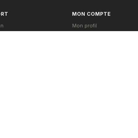
ORT
MON COMPTE
on
Mon profil
nt
Mes commandes
Mes avoirs
s tailles
us droits réservés
. Ride hard. Stay safe.
nérales
Mentions Légales
Politique de confidentialité et