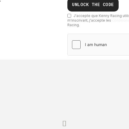
UNLOCK THE CODE
J'accepte que Kenny Racing utili
m'inscrivant, j'accepte
les
condition
Racing.