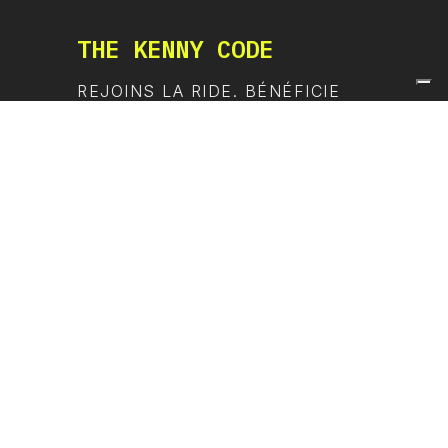
THE KENNY CODE
REJOINS LA RIDE. BÉNÉFICIE
DE -10 % ET DES DROPS EN
AVANT-PREMIÈRE.
UNLOCK THE CODE
SUIS LA RIDE
 de gestion des cookies