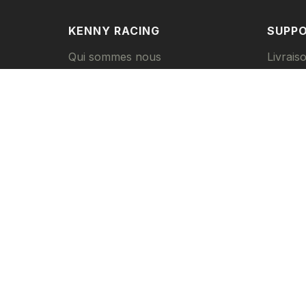
KENNY RACING
SUPP
Qui sommes nous
Livrais
Nos magasins revendeurs
Paieme
Trouver un magasin
Retour
Contactez-nous
Guide de
BtoB
© 2025 Kenny Racing et Pull-In Race, Inc. To
Conditions d'utilisation du site
Conditions Gé