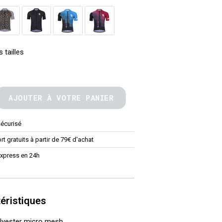
 tailles
AJOUTER À VOTRE PANIER
sécurisé
rt gratuits à partir de 79€ d'achat
Express en 24h
éristiques
olyester micro mesh